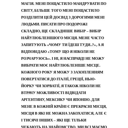
МАГІЯ.
МЕНІ ПОЩАСТИЛО МАНДРУВАТИ ПО
СВІТУ, БІЛЬШЕ ТОГО МЕНІ ПОЩАСТИЛО
РОЗДІЛИТИ ЦЕЙ ДОСВІД З ДОРОГИМИ МЕНІ
ЛЮДЬМИ. ПИСАТИ ПРО ПОДОРОЖІ
СКЛАДНО, ЩЕ СКЛАДНІШЕ ВИБІР – ВИБІР
НАЙУЛЮБЛЕНІШОГО МІСЦЯ. МЕНЕ ЧАСТО
ЗАПИТУЮТЬ «ЧОМУ ТИ ЇДЕШ ТУДИ..?», А Я
ВІДПОВІДАЮ «ТОМУ ЩО Я НІКОЛИ НЕ
РОЗЧАРУЮСЬ». І НІ, Я НАСПРАВДІ НЕ МОЖУ
ВИБРАТИ МОЄ НАЙУЛЮБЛЕНІШЕ МІСЦЕ.
КОЖНОГО РОКУ Я МОЖУ З ЗАХОПЛЕННЯМ
ПОВЕРТАТИСЯ ДО ІТАЛІЇ, ГРЕЦІЇ, НЬЮ-
ЙОРКУ ЧИ ХОРВАТІЇ, Я ТАКОЖ НІКОЛИ НЕ
ВТРАЧУ МОЖЛИВОСТІ ВІДВІДАТИ
АРГЕНТИНУ, МЕКСИКУ ЧИ ЯПОНІЮ. ДЛЯ
МЕНЕ В КОЖНІЙ КРАЇНІ Є ПРЕКРАСНІ МІСЦЯ,
МІСЦЯ В ЯКІ НЕ МОЖНА ЗАКОХАТИСЯ, АЛЕ Є
І ТИСЯЧІ ІНШИХ – ЯКІ ЩЕ ТІЛЬКИ
ЧЕКАЮТЬ НА ЗНАЙОМСТВО.
МИ ВСІ МАЄМО