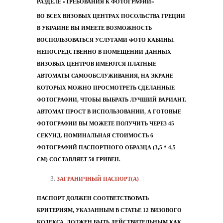
РАЗДЕЛЕ «ТРЕБОВАНИЯ К ФОТОГРАФИИ»
ВО ВСЕХ ВИЗОВЫХ ЦЕНТРАХ ПОСОЛЬСТВА ГРЕЦИИ
В УКРАИНЕ ВЫ ИМЕЕТЕ ВОЗМОЖНОСТЬ
ВОСПОЛЬЗОВАТЬСЯ УСЛУГАМИ ФОТО КАБИНЫ.
НЕПОСРЕДСТВЕННО В ПОМЕЩЕНИИ ДАННЫХ
ВИЗОВЫХ ЦЕНТРОВ ИМЕЮТСЯ ПЛАТНЫЕ
АВТОМАТЫ САМООБСЛУЖИВАНИЯ, НА ЭКРАНЕ
КОТОРЫХ МОЖНО ПРОСМОТРЕТЬ СДЕЛАННЫЕ
ФОТОГРАФИИ, ЧТОБЫ ВЫБРАТЬ ЛУЧШИЙ ВАРИАНТ.
АВТОМАТ ПРОСТ В ИСПОЛЬЗОВАНИИ, А ГОТОВЫЕ
ФОТОГРАФИИ ВЫ МОЖЕТЕ ПОЛУЧИТЬ ЧЕРЕЗ 45
СЕКУНД. НОМИНАЛЬНАЯ СТОИМОСТЬ 6
ФОТОГРАФИЙ ПАСПОРТНОГО ОБРАЗЦА (3,5 * 4,5
СМ) СОСТАВЛЯЕТ 50 ГРИВЕН.
ЗАГРАНИЧНЫЙ ПАСПОРТ(А)
ПАСПОРТ ДОЛЖЕН СООТВЕТСТВОВАТЬ
КРИТЕРИЯМ, УКАЗАННЫМ В СТАТЬЕ 12 ВИЗОВОГО
КОДЕКСА. ДОЛЖЕН БЫТЬ ДЕЙСТВИТЕЛЬНЫМ КАК