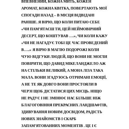
ВПЕВНЕНИЙ, КОЖНА МИТЬ, КОЖЕН
АРОМАТ, КОЖНА КВІТКА, ПОВЕРТАЮТЬ МОЇ
СПОГАДИ НАЗАД – В МІСЦЯ ВІДВІДАНІ
РАНІШЕ. Я ВІРЮ, ЩО КОЛИ ПИТАЮ СЕБЕ
«ЧИ ПАМ’ЯТАЄШ ТИ, ЦЕЙ НЕЙМОВІРНИЙ
ДЕСЕРТ, ЩО КОШТУВАВ ….», ЧИ КОЛИ КАЖУ
«ЧИ НЕ НАГАДУЄ ТОБІ ЦЕ ЧАС ПРОВЕДЕНИЙ
В…..»
Я ВІРЮ В МАГІЮ ПОДОРОЖІ КОЛИ
ЧУЮ ВІДГУКИ ЛЮДЕЙ, ЩО ВОНИ НЕ МОГЛИ
ПОВІРИТИ, ЩО ДАВИД МІКЕЛАНДЖЕЛО АЖ
НА СТІЛЬКИ ВЕЛИКИЙ, А МОНА ЛІЗА ТАКА
МАЛА. ВОНИ ЗГАДУЮСЬ ОТРИМАНІ ЕМОЦІЇ,
А НЕ ТЕ ЯК ДОВГО ВОНИ ПРОСТОЯЛИ В
ЧЕРЗІ ЩОБ ДІСТАТИСЯ ЦИХ МІСЦЬ. НІЩО
НЕ РАДУЄ І НЕ ЗМІНЮЄ НАС БІЛЬШЕ НІЖ
БЛАГОГОВІННЯ ПРЕКРАСНИХ ЛАНДШАФТІВ,
ЗДИВУВАННЯ НОВИМ ДОСВІДОМ, РАДІСТЬ
НОВИХ ЗНАЙОМСТВ І СКАРБ
ЗАПАМ’ЯТОВАННИХ МОМЕНТІВ . ЦЕ І Є