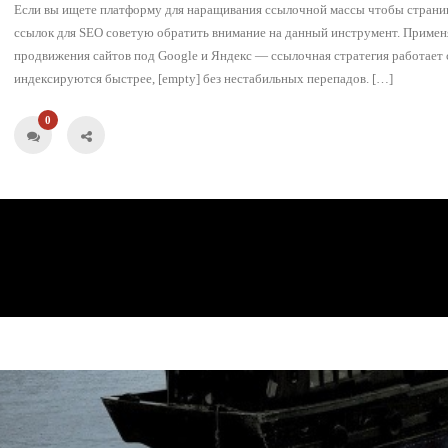
Если вы ищете платформу для наращивания ссылочной массы чтобы страни
ссылок для SEO советую обратить внимание на данный инструмент. Примен
продвижения сайтов под Google и Яндекс — ссылочная стратегия работает с
индексируются быстрее, [empty] без нестабильных перепадов. […]
0