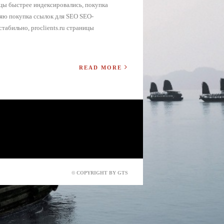
цы быстрее индексировались, покупка
яю покупка ссылок для SEO SEO-
табильно, proclients.ru страницы
READ MORE
© COPYRIGHT BY GTS