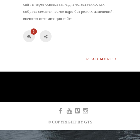
сай та через ссылки выглядят естественно, как
собрать семантическое ядро без резких изменений.
внешняя оптимизация сайта
0
READ MORE
© COPYRIGHT BY GTS