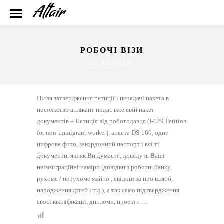
РОБОЧІ ВІЗИ
22.12.2019
Після затвердження петиції і передачі пакета в
посольство аплікант подає вже свій пакет
документів – Петиція від роботодавця (I-129 Petition
for non-immigrant worker), анкета DS-160, одне
цифрове фото, закордонний паспорт і всі ті
документи, які як Ви думаєте, доведуть Ваші
неімміграційні наміри (довідки з роботи, банку,
рухоме / нерухоме майно , свідоцтва про шлюб,
народження дітей і т.д.), а так само підтвердження
своєї кваліфікації, дипломи, проекти …