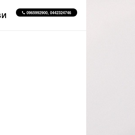
0965992900, 0442324746
ВИ