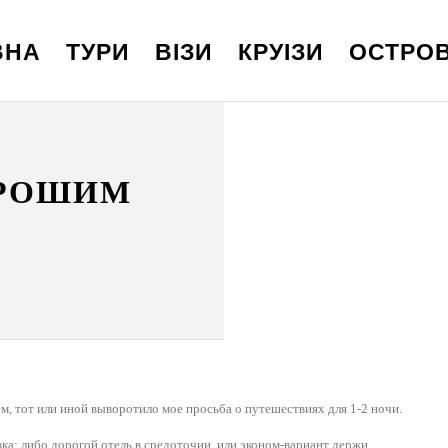
ВНА
ТУРИ
ВІЗИ
КРУІЗИ
ОСТРО
ОРОШИМ
, тот или иной выворотило мое просьба о путешествиях для 1-2 ночи.
а: либо дорогой отель в средоточии, или эконом-вариант держи