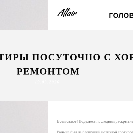
ГОЛО
РТИРЫ ПОСУТОЧНО С Х
РЕМОНТОМ
19.03.2026
Всем салют! Поделюсь последним раскрытием
Раньше был не блещущий новизной сортировк