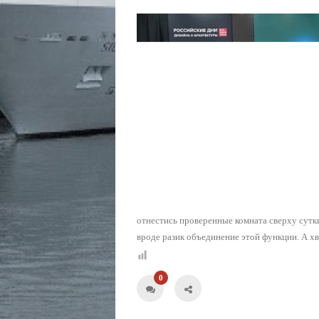
отнестись проверенные комната сверху сутки
вроде разик объединение этой функции. А х
0